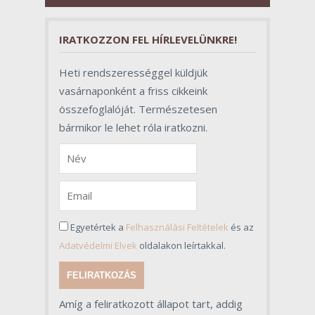
szerepet töltenek be az egész
folyamat sikerében.
IRATKOZZON FEL HÍRLEVELÜNKRE!
Heti rendszerességgel küldjük
vasárnaponként a friss cikkeink
összefoglalóját. Természetesen
bármikor le lehet róla iratkozni.
Egyetértek a
Felhasználási Feltételek
és az
Adatvédelmi Elvek
oldalakon leírtakkal.
FELIRATKOZÁS
Amíg a feliratkozott állapot tart, addig