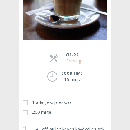
YIELDS
1 Serving
Servings
COOK TIME
15 mins
1 adag eszpresszó
200 ml tej
1
A Café au lait kevés kávéval és sok