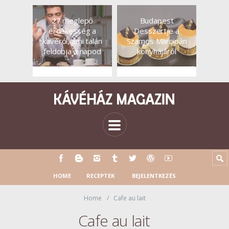
27 meglepő
Budapest
érdekesség a
Desszertje a
kávéról, ami talán
Szamos Marcipán
feldobja a napod
konyhájáról
HOME
RECEPTEK
BEJELENTKEZÉS
Home
Cafe au lait
Cafe au lait