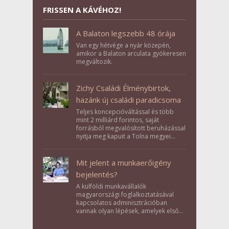
FRISSEN A KÁVÉHOZ!
A Balaton legszebb 48 órája
Van egy hétvége a nyár közepén,
amikor a Balaton arculata gyökeresen
megváltozik.
Zichy Családi Élménybirtok,
hazánk új családi paradicsoma
Teljes koncepcióváltással és több
mint 2 milliárd forintos, saját
forrásból megvalósított beruházással
nyitja meg kapuit a Tolna megyei
Bikács-Kistápé Ligeten a Zichy Családi
Élménybirtok a mai napon.
Mit jelent a munkaerőigény
bejelentés?
A külföldi munkavállalók
magyarországi foglalkoztatásával
kapcsolatos adminisztrációban
vannak olyan lépések, amelyek első
pillantásra formalitásnak tűnnek,
valójában azonban meghatározó