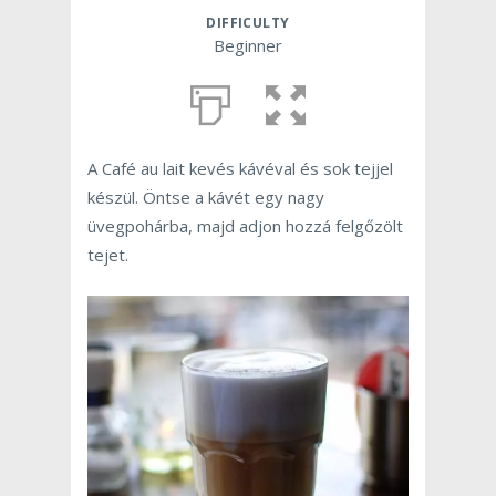
DIFFICULTY
Beginner
A Café au lait kevés kávéval és sok tejjel
készül. Öntse a kávét egy nagy
üvegpohárba, majd adjon hozzá felgőzölt
tejet.