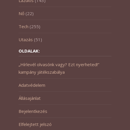
Lazulós
(143)
Nő
(22)
Tech
(255)
Utazás
(51)
OLDALAK:
„Hírlevél olvasónk vagy? Ezt nyerheted!”
kampány játékszabálya
Adatvédelem
Állásajánlat
Bejelentkezés
Elfelejtett jelszó