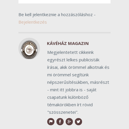
Be kell jelentkeznie a hozzászóláshoz -
Bejelentkezés
KÁVÉHÁZ MAGAZIN
Megjelentetett cikkeink
egyrészt lelkes publicisták
írásai, akik örömmel alkotnak és
mi örömmel segítünk
népszerűsítésükben, másrészt
- mint itt jobbra is - saját
csapatunk különböző
témakörökben írt rövid
"szösszenetei".