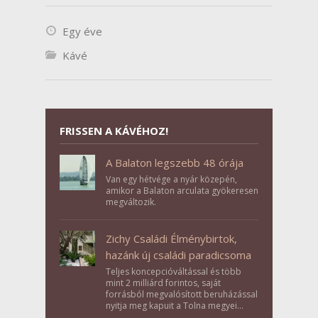
Egy éve
Kávé
FRISSEN A KÁVÉHOZ!
A Balaton legszebb 48 órája
Van egy hétvége a nyár közepén,
amikor a Balaton arculata gyökeresen
megváltozik.
Zichy Családi Élménybirtok,
hazánk új családi paradicsoma
Teljes koncepcióváltással és több
mint 2 milliárd forintos, saját
forrásból megvalósított beruházással
nyitja meg kapuit a Tolna megyei
Bikács-Kistápé Ligeten a Zichy Családi