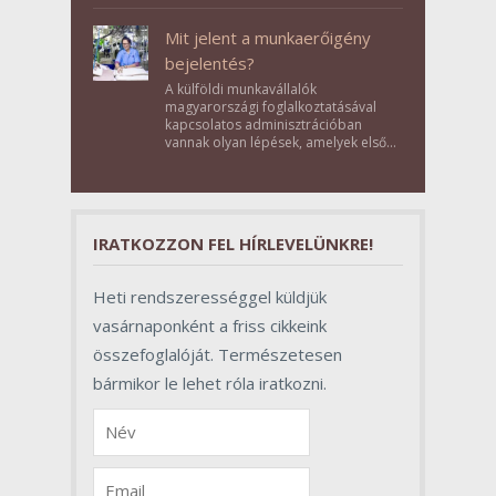
Élménybirtok a mai napon.
Mit jelent a munkaerőigény
bejelentés?
A külföldi munkavállalók
magyarországi foglalkoztatásával
kapcsolatos adminisztrációban
vannak olyan lépések, amelyek első
pillantásra formalitásnak tűnnek,
valójában azonban meghatározó
szerepet töltenek be az egész
folyamat sikerében.
IRATKOZZON FEL HÍRLEVELÜNKRE!
Heti rendszerességgel küldjük
vasárnaponként a friss cikkeink
összefoglalóját. Természetesen
bármikor le lehet róla iratkozni.