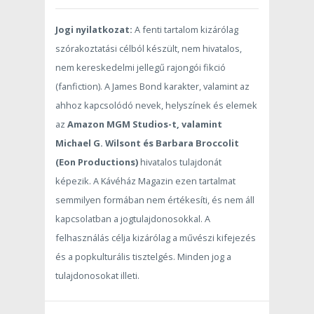
Jogi nyilatkozat:
A fenti tartalom kizárólag
szórakoztatási célból készült, nem hivatalos,
nem kereskedelmi jellegű rajongói fikció
(fanfiction). A James Bond karakter, valamint az
ahhoz kapcsolódó nevek, helyszínek és elemek
az
Amazon MGM Studios-t, valamint
Michael G. Wilsont és Barbara Broccolit
(Eon Productions)
hivatalos tulajdonát
képezik. A Kávéház Magazin ezen tartalmat
semmilyen formában nem értékesíti, és nem áll
kapcsolatban a jogtulajdonosokkal. A
felhasználás célja kizárólag a művészi kifejezés
és a popkulturális tisztelgés. Minden jog a
tulajdonosokat illeti.