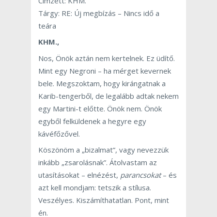
Címzett: KHM.
Tárgy: RE: Új megbízás – Nincs idő a
teára
KHM.,
Nos, Önök aztán nem kertelnek. Ez üdítő.
Mint egy Negroni – ha mérget kevernek
bele. Megszoktam, hogy kirángatnak a
Karib-tengerből, de legalább adtak nekem
egy Martini-t előtte. Önök nem. Önök
egyből felküldenek a hegyre egy
kávéfőzővel.
Köszönöm a „bizalmat”, vagy nevezzük
inkább „zsarolásnak”. Átolvastam az
utasításokat – elnézést,
parancsokat
– és
azt kell mondjam: tetszik a stílusa.
Veszélyes. Kiszámíthatatlan. Pont, mint
én.