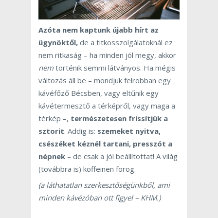
Azóta nem kaptunk újabb hírt az
ügynöktől,
de a titkosszolgálatoknál ez
nem ritkaság – ha minden jól megy, akkor
nem
történik semmi látványos. Ha mégis
változás áll be – mondjuk felrobban egy
kávéfőző Bécsben, vagy eltűnik egy
kávétermesztő a térképről, vagy maga a
térkép –,
természetesen frissítjük a
sztorit
. Addig is:
szemeket nyitva,
csészéket kéznél tartani,
presszót a
népnek
– de csak a jól beállítottat! A világ
(továbbra is) koffeinen forog.
(a láthatatlan szerkesztőségünkből, ami
minden kávézóban ott figyel – KHM.)