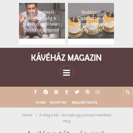
27 meglepő
Budapest
érdekesség a
Desszertje a
kávéról, ami talán
Szamos Marcipán
feldobja a napod
konyhájáról
HOME
RECEPTEK
BEJELENTKEZÉS
Home
A világ a tét – és csak egy presszó mentheti
meg