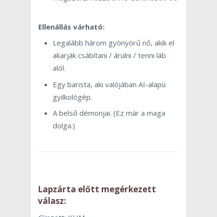
Ellenállás várható:
Legalább három gyönyörű nő, akik el
akarják csábítani / árulni / tenni láb
alól.
Egy barista, aki valójában AI-alapú
gyilkológép.
A belső démonjai. (Ez már a maga
dolga.)
Lapzárta előtt megérkezett
válasz: