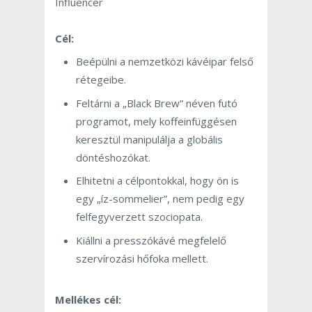
Influencer
Cél:
Beépülni a nemzetközi kávéipar felső
rétegeibe.
Feltárni a „Black Brew” néven futó
programot, mely koffeinfüggésen
keresztül manipulálja a globális
döntéshozókat.
Elhitetni a célpontokkal, hogy ön is
egy „íz-sommelier”, nem pedig egy
felfegyverzett szociopata.
Kiállni a presszókávé megfelelő
szervírozási hőfoka mellett.
Mellékes cél: