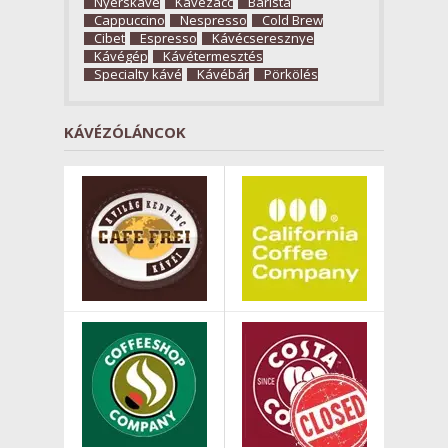
Nyerskávé
Kávézacc
Barista
Cappuccino
Nespresso
Cold Brew
Cibet
Espresso
Kávécseresznye
Kávégép
Kávétermesztés
Specialty kávé
Kávébár
Pörkölés
KÁVÉZÓLÁNCOK