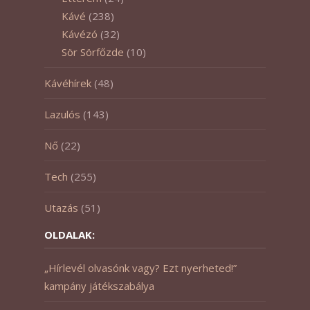
Kávé
(238)
Kávézó
(32)
Sör Sörfőzde
(10)
Kávéhírek
(48)
Lazulós
(143)
Nő
(22)
Tech
(255)
Utazás
(51)
OLDALAK:
„Hírlevél olvasónk vagy? Ezt nyerheted!”
kampány játékszabálya