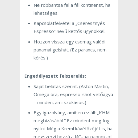
Ne robbantsa fel a fél kontinenst, ha
lehetséges.
Kapcsolatfelvétel a „Cseresznyés
Espresso” nevű kettős ügynökkel.
Hozzon vissza egy csomag valódi
panamai geishát. (Ez parancs, nem
kérés.)
Engedélyezett felszerelés:
Saját belátás szerint. (Aston Martin,
Omega óra, espresso-shot vetőágyú
– minden, ami szokásos.)
Egy igazolvány, amiben ez áll: „KHM
megbízásából.” Ez mindent meg fog
nyitni. Még a Kreml kávéfőzőjét is, ha
megszerzi hozzá a
ИС
–
заголовок
-ot.