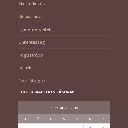
Kijelentkezés
Médiaajánlat
Nyereményjáték
Önkéntesség
Regisztráció
Rólunk
Szerzői jogok
CIKKEK NAPI BONTÁSBAN:
2026. augusztus
h
K
s
c
p
s
v