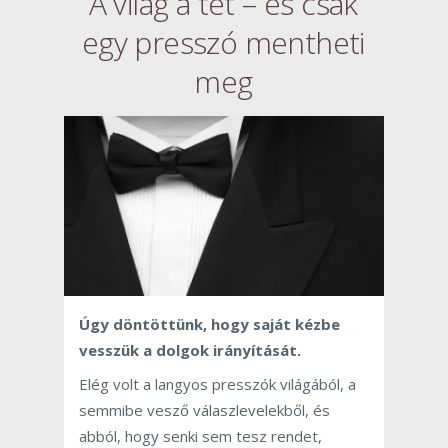
A világ a tét – és csak
egy presszó mentheti
meg
Úgy döntöttünk, hogy saját kézbe
vesszük a dolgok irányítását.
Elég volt a langyos presszók világából, a
semmibe vesző válaszlevelekből, és
abból, hogy senki sem tesz rendet,