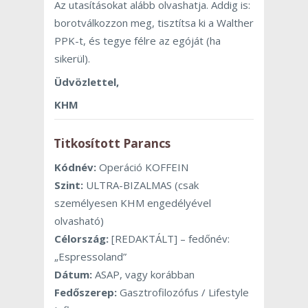
Az utasításokat alább olvashatja. Addig is:
borotválkozzon meg, tisztítsa ki a Walther
PPK-t, és tegye félre az egóját (ha
sikerül).
Üdvözlettel,
KHM
Titkosított Parancs
Kódnév:
Operáció KOFFEIN
Szint:
ULTRA-BIZALMAS (csak
személyesen KHM engedélyével
olvasható)
Célország:
[REDAKTÁLT] – fedőnév:
„Espressoland”
Dátum:
ASAP, vagy korábban
Fedőszerep:
Gasztrofilozófus / Lifestyle