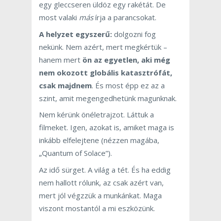
egy gleccseren üldöz egy rakétát. De
most valaki
más
írja a parancsokat.
A helyzet egyszerű:
dolgozni fog
nekünk. Nem azért, mert megkértük –
hanem mert
ön az egyetlen, aki még
nem okozott globális katasztrófát,
csak majdnem
. És most épp ez az a
szint, amit megengedhetünk magunknak.
Nem kérünk önéletrajzot. Láttuk a
filmeket. Igen, azokat is, amiket maga is
inkább elfelejtene (nézzen magába,
„Quantum of Solace”).
Az idő sürget. A világ a tét. És ha eddig
nem hallott rólunk, az csak azért van,
mert jól végzzük a munkánkat. Maga
viszont mostantól a mi eszközünk.