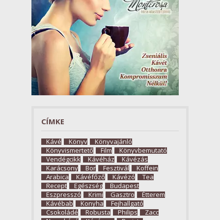
CÍMKE
Kávé
Könyv
Könyvajánló
Könyvismertető
Film
Könyvbemutató
Vendégcikk
Kávéház
Kávézás
Karácsony
Bor
Fesztivál
Koffein
Arabica
Kávéfőző
Kávézó
Tea
Recept
Egészség
Budapest
Eszpresszó
Krimi
Gasztro
Étterem
Kávébab
Konyha
Fejhallgató
Csokoládé
Robusta
Philips
Zacc