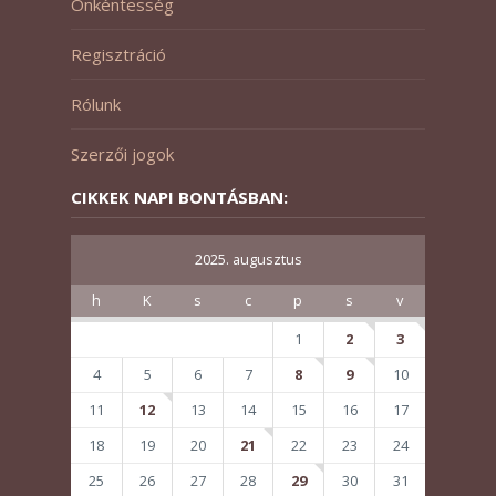
Önkéntesség
Regisztráció
Rólunk
Szerzői jogok
CIKKEK NAPI BONTÁSBAN:
2025. augusztus
h
K
s
c
p
s
v
1
2
3
4
5
6
7
8
9
10
11
12
13
14
15
16
17
18
19
20
21
22
23
24
25
26
27
28
29
30
31