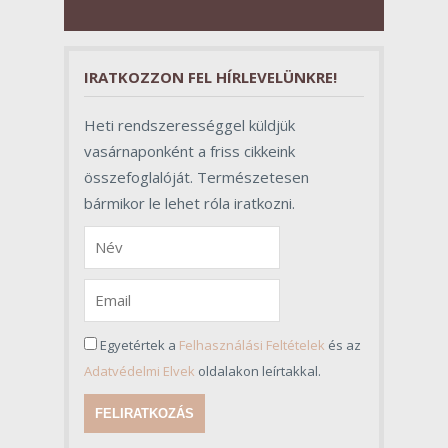
pillantásra formalitásnak tűnnek,
valójában azonban meghatározó
szerepet töltenek be az egész
folyamat sikerében.
IRATKOZZON FEL HÍRLEVELÜNKRE!
Heti rendszerességgel küldjük
vasárnaponként a friss cikkeink
összefoglalóját. Természetesen
bármikor le lehet róla iratkozni.
Egyetértek a
Felhasználási Feltételek
és az
Adatvédelmi Elvek
oldalakon leírtakkal.
FELIRATKOZÁS