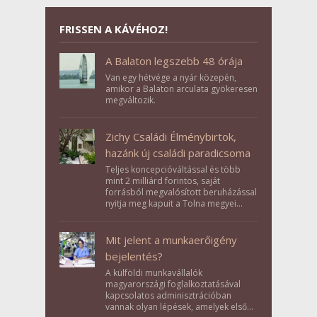
FRISSEN A KÁVÉHOZ!
A Balaton legszebb 48 órája
Van egy hétvége a nyár közepén,
amikor a Balaton arculata gyökeresen
megváltozik.
Zichy Családi Élménybirtok,
hazánk új családi paradicsoma
Teljes koncepcióváltással és több
mint 2 milliárd forintos, saját
forrásból megvalósított beruházással
nyitja meg kapuit a Tolna megyei
Bikács-Kistápé Ligeten a Zichy Családi
Élménybirtok a mai napon.
Mit jelent a munkaerőigény
bejelentés?
A külföldi munkavállalók
magyarországi foglalkoztatásával
kapcsolatos adminisztrációban
vannak olyan lépések, amelyek első