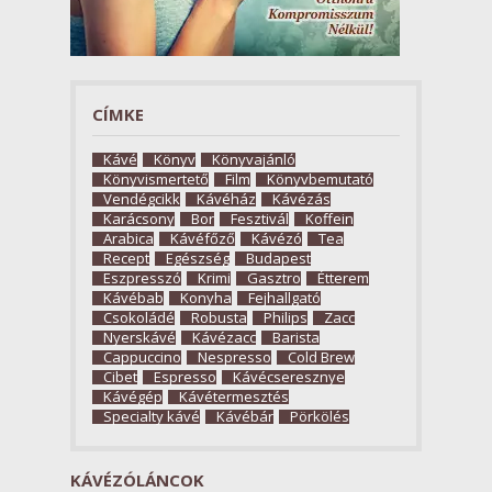
CÍMKE
Kávé
Könyv
Könyvajánló
Könyvismertető
Film
Könyvbemutató
Vendégcikk
Kávéház
Kávézás
Karácsony
Bor
Fesztivál
Koffein
Arabica
Kávéfőző
Kávézó
Tea
Recept
Egészség
Budapest
Eszpresszó
Krimi
Gasztro
Étterem
Kávébab
Konyha
Fejhallgató
Csokoládé
Robusta
Philips
Zacc
Nyerskávé
Kávézacc
Barista
Cappuccino
Nespresso
Cold Brew
Cibet
Espresso
Kávécseresznye
Kávégép
Kávétermesztés
Specialty kávé
Kávébár
Pörkölés
KÁVÉZÓLÁNCOK