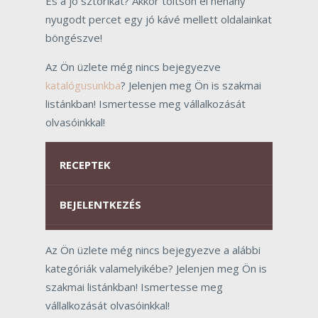
És a jó sztorikat? Akkor töltsön el néhány
nyugodt percet egy jó kávé mellett oldalainkat
böngészve!
Az Ön üzlete még nincs bejegyezve
katalógusunkba
? Jelenjen meg Ön is szakmai
listánkban! Ismertesse meg vállalkozását
olvasóinkkal!
RECEPTEK
BEJELENTKEZÉS
Az Ön üzlete még nincs bejegyezve a alábbi
kategóriák valamelyikébe? Jelenjen meg Ön is
szakmai listánkban! Ismertesse meg
vállalkozását olvasóinkkal!