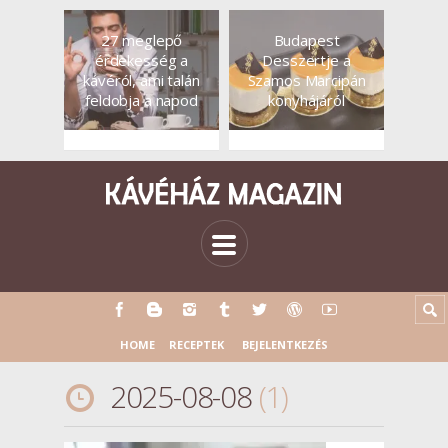
27 meglepő
Budapest
érdekesség a
Desszertje a
kávéról, ami talán
Szamos Marcipán
feldobja a napod
konyhájáról
HOME
RECEPTEK
BEJELENTKEZÉS
2025-08-08
1