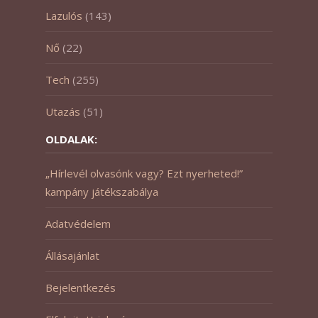
Lazulós
(143)
Nő
(22)
Tech
(255)
Utazás
(51)
OLDALAK:
„Hírlevél olvasónk vagy? Ezt nyerheted!”
kampány játékszabálya
Adatvédelem
Állásajánlat
Bejelentkezés