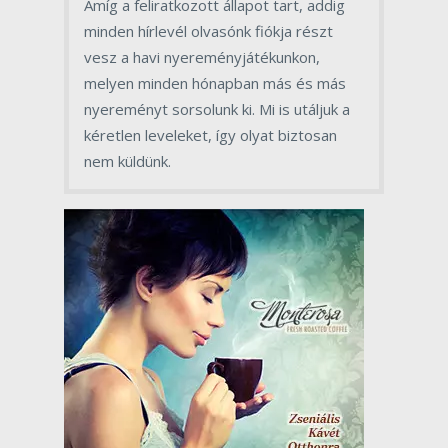
Amíg a feliratkozott állapot tart, addig
minden hírlevél olvasónk fiókja részt
vesz a havi nyereményjátékunkon,
melyen minden hónapban más és más
nyereményt sorsolunk ki. Mi is utáljuk a
kéretlen leveleket, így olyat biztosan
nem küldünk.