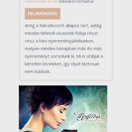
Adatvédelmi Elvek
oldalakon leírtakkal.
FELIRATKOZÁS
Amíg a feliratkozott állapot tart, addig
minden hírlevél olvasónk fiókja részt
vesz a havi nyereményjátékunkon,
melyen minden hónapban más és más
nyereményt sorsolunk ki. Mi is utáljuk a
kéretlen leveleket, így olyat biztosan
nem küldünk.