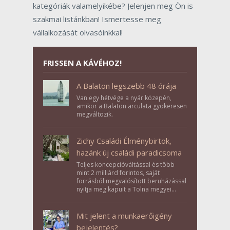
kategóriák valamelyikébe? Jelenjen meg Ön is
szakmai listánkban! Ismertesse meg
vállalkozását olvasóinkkal!
FRISSEN A KÁVÉHOZ!
A Balaton legszebb 48 órája
Van egy hétvége a nyár közepén,
amikor a Balaton arculata gyökeresen
megváltozik.
Zichy Családi Élménybirtok,
hazánk új családi paradicsoma
Teljes koncepcióváltással és több
mint 2 milliárd forintos, saját
forrásból megvalósított beruházással
nyitja meg kapuit a Tolna megyei
Bikács-Kistápé Ligeten a Zichy Családi
Élménybirtok a mai napon.
Mit jelent a munkaerőigény
bejelentés?