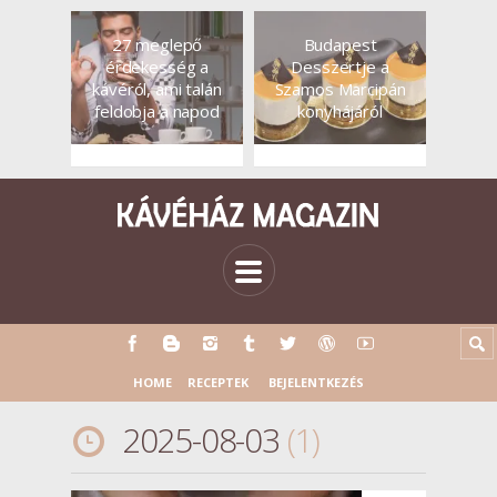
27 meglepő
Budapest
érdekesség a
Desszertje a
kávéról, ami talán
Szamos Marcipán
feldobja a napod
konyhájáról
HOME
RECEPTEK
BEJELENTKEZÉS
2025-08-03
1