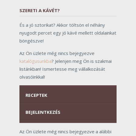
SZERETI A KÁVÉT?
És a jó sztorikat? Akkor töltsön el néhány
nyugodt percet egy jó kávé mellett oldalainkat
böngészve!
Az Ön üzlete még nincs bejegyezve
katalógusunkba
? Jelenjen meg Ön is szakmai
listánkban! Ismertesse meg vállalkozását
olvasóinkkal!
RECEPTEK
BEJELENTKEZÉS
Az Ön üzlete még nincs bejegyezve a alábbi