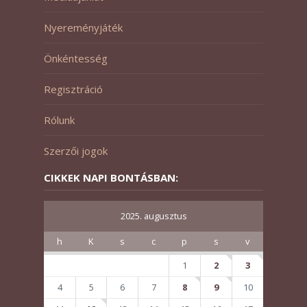
Nyereményjáték
Önkéntesség
Regisztráció
Rólunk
Szerzői jogok
CIKKEK NAPI BONTÁSBAN:
2025. augusztus
h
K
s
c
p
s
v
1
2
3
4
5
6
7
8
9
10