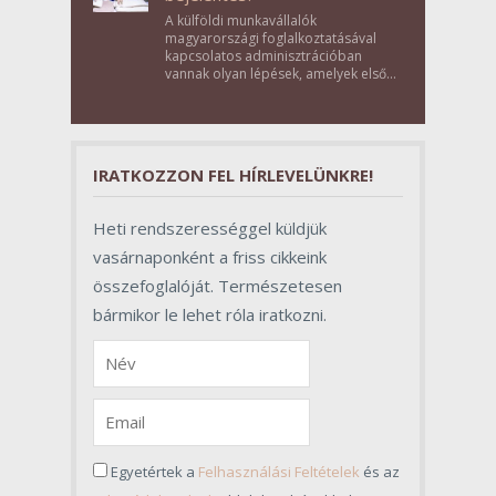
A külföldi munkavállalók
magyarországi foglalkoztatásával
kapcsolatos adminisztrációban
vannak olyan lépések, amelyek első
pillantásra formalitásnak tűnnek,
valójában azonban meghatározó
szerepet töltenek be az egész
folyamat sikerében.
IRATKOZZON FEL HÍRLEVELÜNKRE!
Heti rendszerességgel küldjük
vasárnaponként a friss cikkeink
összefoglalóját. Természetesen
bármikor le lehet róla iratkozni.
Egyetértek a
Felhasználási Feltételek
és az