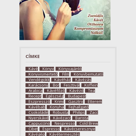
CÍMKE
Kávé
Könyv
Könyvajánló
Könyvismertető
Film
Könyvbemutató
Vendégcikk
Kávéház
Kávézás
Karácsony
Bor
Fesztivál
Koffein
Arabica
Kávéfőző
Kávézó
Tea
Recept
Egészség
Budapest
Eszpresszó
Krimi
Gasztro
Étterem
Kávébab
Konyha
Fejhallgató
Csokoládé
Robusta
Philips
Zacc
Nyerskávé
Kávézacc
Barista
Cappuccino
Nespresso
Cold Brew
Cibet
Espresso
Kávécseresznye
Kávégép
Kávétermesztés