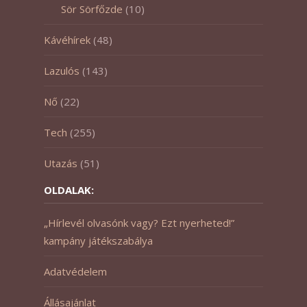
Sör Sörfőzde
(10)
Kávéhírek
(48)
Lazulós
(143)
Nő
(22)
Tech
(255)
Utazás
(51)
OLDALAK:
„Hírlevél olvasónk vagy? Ezt nyerheted!”
kampány játékszabálya
Adatvédelem
Állásajánlat