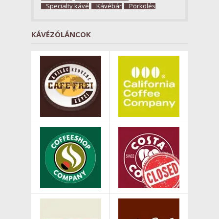
Specialty kávé
Kávébár
Pörkölés
KÁVÉZÓLÁNCOK